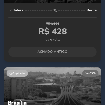
Fortaleza
Recife
R$
1.325
R$
428
ida e volta
ACHADO ANTIGO
Expirado
-
63
%
Brasília