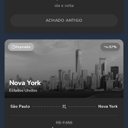
ida e volta
ACHADO ANTIGO
Expirado
-
57
%
Nova York
Estados Unidos
São Paulo
Nova York
R$
7.355