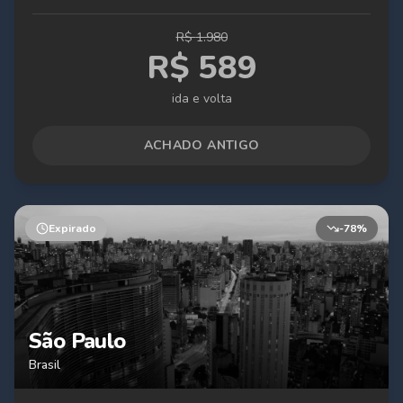
R$
1.980
R$
589
ida e volta
ACHADO ANTIGO
Expirado
-
78
%
São Paulo
Brasil