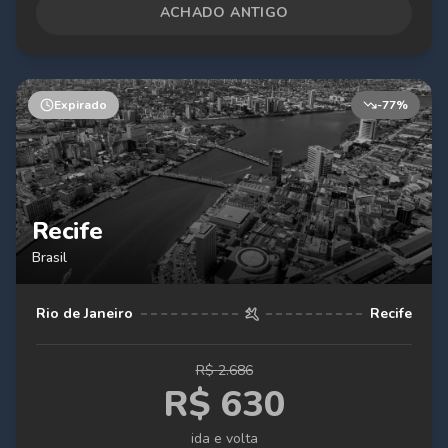
ACHADO ANTIGO
Expirado
-
77
%
Recife
Brasil
Rio de Janeiro
Recife
R$
2.686
R$
630
ida e volta