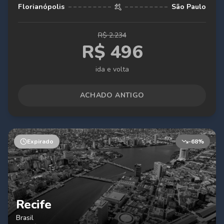
Florianópolis
São Paulo
R$
2.234
R$
496
ida e volta
ACHADO ANTIGO
Expirado
-
68
%
Recife
Brasil