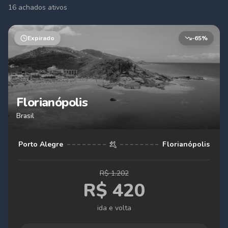
16
achado
s
ativo
s
Expirado
-
65
%
Florianópolis
Brasil
Porto Alegre
Florianópolis
R$
1.202
R$
420
ida e volta