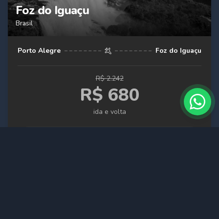
Foz do Iguaçu
Brasil
Porto Alegre
Foz do Iguaçu
R$
2.242
R$
680
ida e volta
ACHADO ANTIGO
Expirado
-
68
%