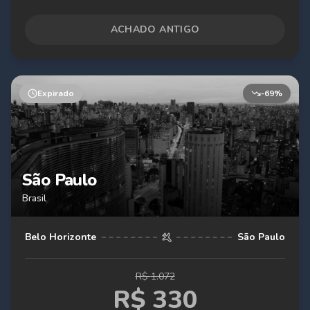
ACHADO ANTIGO
Expirado
-
69
%
São Paulo
Brasil
Belo Horizonte
São Paulo
R$
1.072
R$
330