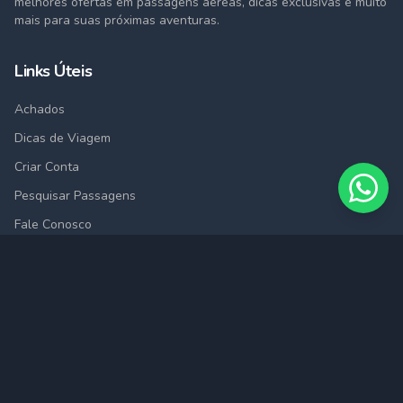
melhores ofertas em passagens aéreas, dicas exclusivas e muito
mais para suas próximas aventuras.
Links Úteis
Achados
Dicas de Viagem
Criar Conta
Pesquisar Passagens
Fale Conosco
Cidades
São Paulo (SAO)
Rio de Janeiro (RIO)
Belo Horizonte (BHZ)
Porto Alegre (POA)