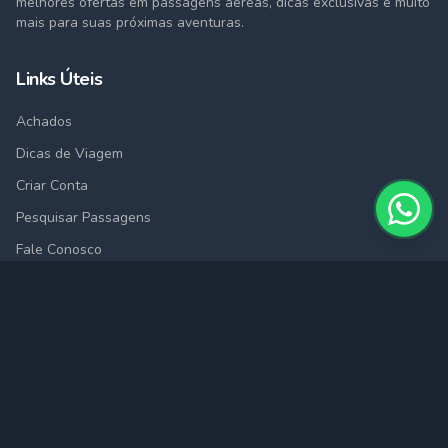
melhores ofertas em passagens aéreas, dicas exclusivas e muito
mais para suas próximas aventuras.
Links Úteis
Achados
Dicas de Viagem
Criar Conta
Pesquisar Passagens
Fale Conosco
Cidades
São Paulo (SAO)
Rio de Janeiro (RIO)
Belo Horizonte (BHZ)
Porto Alegre (POA)