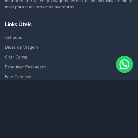
melhores ofertas em passagens aéreas, dicas exclusivas e muito
mais para suas próximas aventuras.
Links Úteis
Achados
Dicas de Viagem
Criar Conta
Pesquisar Passagens
Fale Conosco
Cidades
São Paulo (SAO)
Rio de Janeiro (RIO)
Belo Horizonte (BHZ)
Porto Alegre (POA)