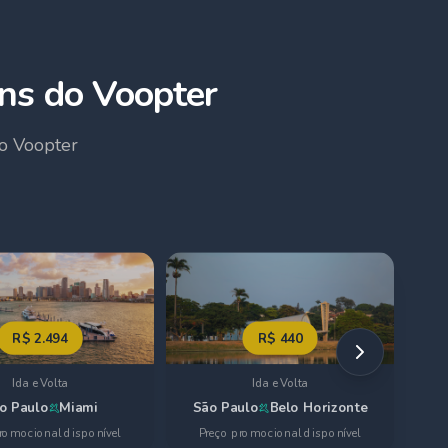
ns do Voopter
o Voopter
R$
2.494
R$
440
Ida e Volta
Ida e Volta
o Paulo
Miami
São Paulo
Belo Horizonte
romocional disponível
Preço promocional disponível