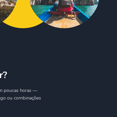
r?
m poucas horas —
pago ou combinações