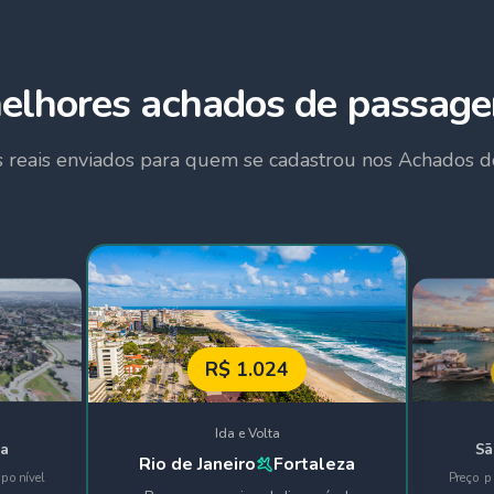
elhores achados de passage
 reais enviados para quem se cadastrou nos Achados d
R$
1.024
Ida e Volta
ia
Sã
Rio de Janeiro
Fortaleza
sponível
Preço p