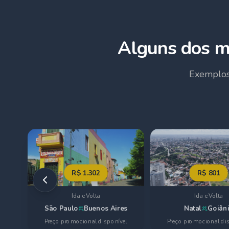
Alguns dos m
Exemplos
R$
1.302
R$
801
Ida e Volta
Ida e Volta
São Paulo
Buenos Aires
Natal
Goiân
Preço promocional disponível
Preço promocional di