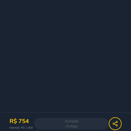
R$
754
Achado
Antigo
Normal: R$
1.300