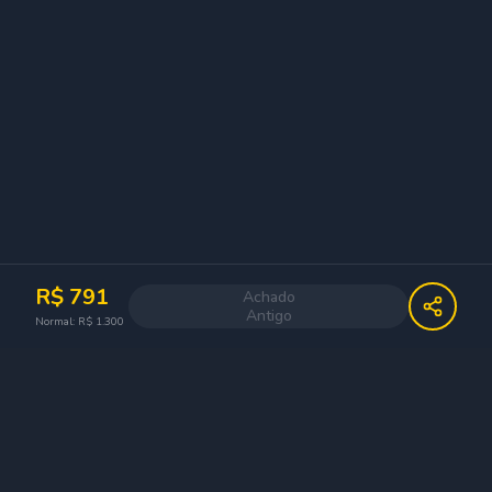
R$
791
Achado
Antigo
Normal: R$
1.300