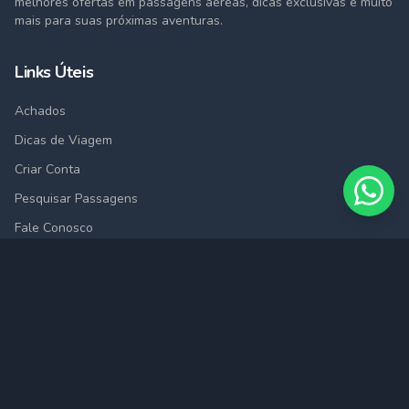
melhores ofertas em passagens aéreas, dicas exclusivas e muito
mais para suas próximas aventuras.
Links Úteis
Achados
Dicas de Viagem
Criar Conta
Pesquisar Passagens
Fale Conosco
Cidades
São Paulo (SAO)
Rio de Janeiro (RIO)
Belo Horizonte (BHZ)
Porto Alegre (POA)