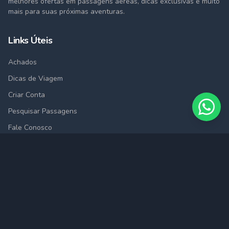
melhores ofertas em passagens aéreas, dicas exclusivas e muito
mais para suas próximas aventuras.
Links Úteis
Achados
Dicas de Viagem
Criar Conta
Pesquisar Passagens
Fale Conosco
Cidades
São Paulo (SAO)
Rio de Janeiro (RIO)
Belo Horizonte (BHZ)
Porto Alegre (POA)