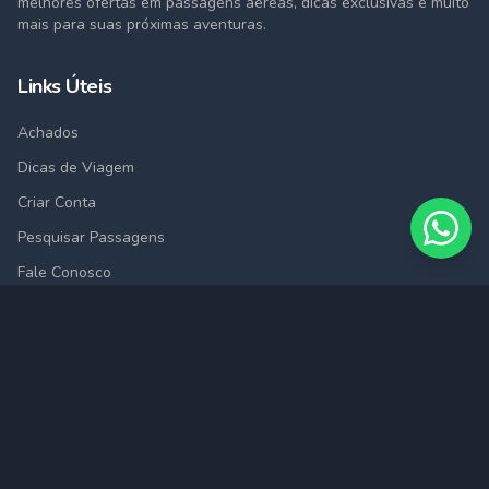
melhores ofertas em passagens aéreas, dicas exclusivas e muito
mais para suas próximas aventuras.
Links Úteis
Achados
Dicas de Viagem
Criar Conta
Pesquisar Passagens
Fale Conosco
Cidades
São Paulo (SAO)
Rio de Janeiro (RIO)
Belo Horizonte (BHZ)
Porto Alegre (POA)