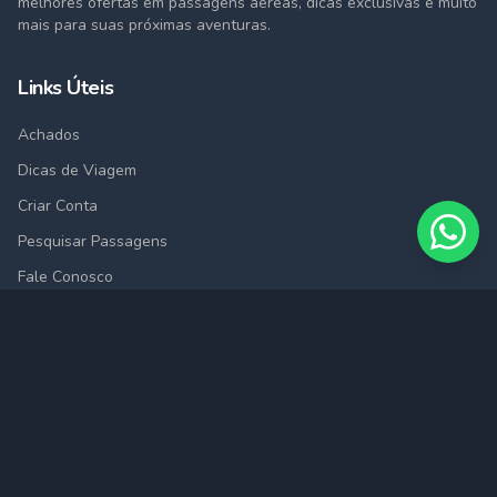
melhores ofertas em passagens aéreas, dicas exclusivas e muito
mais para suas próximas aventuras.
Links Úteis
Achados
Dicas de Viagem
Criar Conta
Pesquisar Passagens
Fale Conosco
Cidades
São Paulo (SAO)
Rio de Janeiro (RIO)
Belo Horizonte (BHZ)
Porto Alegre (POA)