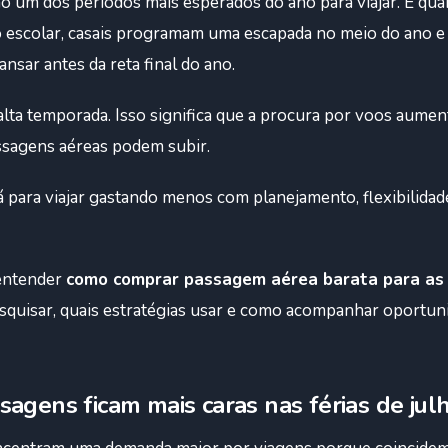
o um dos períodos mais esperados do ano para viajar. É qua
 escolar, casais programam uma escapada no meio do ano e 
ansar antes da reta final do ano.
lta temporada. Isso significa que a procura por voos aumen
assagens aéreas podem subir.
á para viajar gastando menos com planejamento, flexibilidad
 entender
como comprar passagem aérea barata para as f
quisar, quais estratégias usar e como acompanhar oportuni
sagens ficam mais caras nas férias de jul