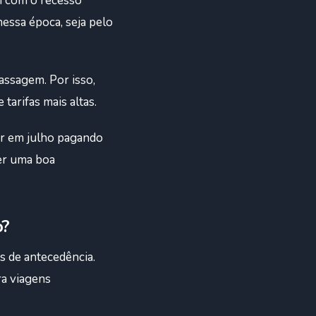
m com o recesso
nessa época, seja pelo
assagem. Por isso,
arifas mais altas.
jar em julho pagando
er uma boa
o?
s de antecedência.
ra viagens