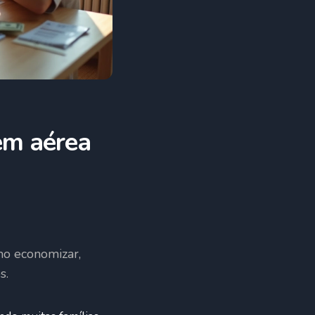
em aérea
mo economizar,
s.