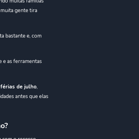
ndo muitas famílias
muita gente tira
ta bastante e, com
e e as ferramentas
érias de julho
,
dades antes que elas
ho?