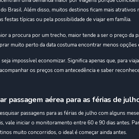
concentram uma demanda maior por viagens porque coincide
do Brasil. Além disso, muitos destinos ficam mais atrativos 
s festas típicas ou pela possibilidade de viajar em família.
ior a procura por um trecho, maior tende a ser o preço da p
rar muito perto da data costuma encontrar menos opções e t
e seja impossível economizar. Significa apenas que, para via
 acompanhar os preços com antecedência e saber reconhec
r passagem aérea para as férias de julh
pesquisar passagens para as férias de julho com alguns mese
s, vale iniciar o monitoramento entre 60 e 90 dias antes. Pa
tinos muito concorridos, o ideal é começar ainda antes.