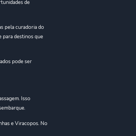
rtunidades de
s pela curadoria do
e para destinos que
hados pode ser
assagem. Isso
esembarque.
nhas e Viracopos. No