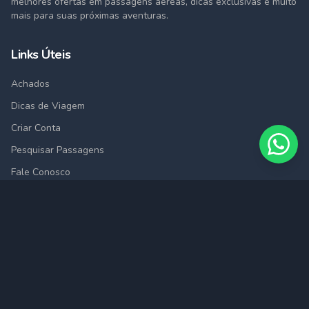
melhores ofertas em passagens aéreas, dicas exclusivas e muito
mais para suas próximas aventuras.
Links Úteis
Achados
Dicas de Viagem
Criar Conta
Pesquisar Passagens
Fale Conosco
Cidades
São Paulo (SAO)
Rio de Janeiro (RIO)
Belo Horizonte (BHZ)
Porto Alegre (POA)