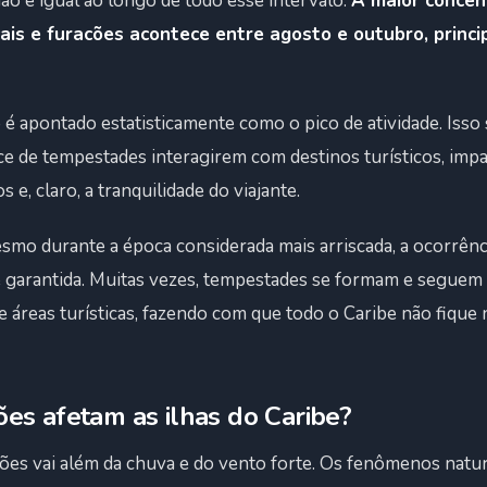
não é igual ao longo de todo esse intervalo.
A maior concen
ais e furacões acontece entre agosto e outubro, princ
é apontado estatisticamente como o pico de atividade. Isso 
ce de tempestades interagirem com destinos turísticos, imp
e, claro, a tranquilidade do viajante.
esmo durante a época considerada mais arriscada, a ocorrên
 é garantida. Muitas vezes, tempestades se formam e segue
 áreas turísticas, fazendo com que todo o Caribe não fiqu
es afetam as ilhas do Caribe?
ões vai além da chuva e do vento forte. Os fenômenos natur