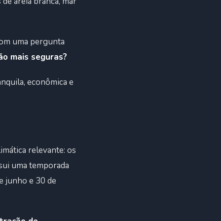
s de areia branca, mar
 com uma pergunta
são mais seguras?
anquila, econômica e
mática relevante: os
ssui uma temporada
e junho e 30 de