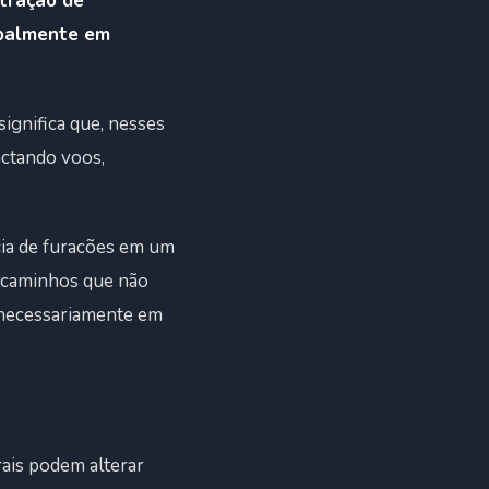
tração de
ipalmente em
significa que, nesses
actando voos,
cia de furacões em um
m caminhos que não
e necessariamente em
ais podem alterar