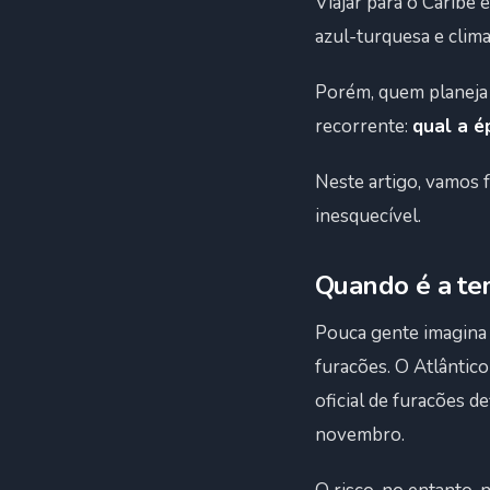
Viajar para o Caribe e
azul-turquesa e clima
Porém, quem planeja
recorrente:
qual a é
Neste artigo, vamos f
inesquecível.
Quando é a te
Pouca gente imagina 
furacões. O Atlântic
oficial de furacões d
novembro.