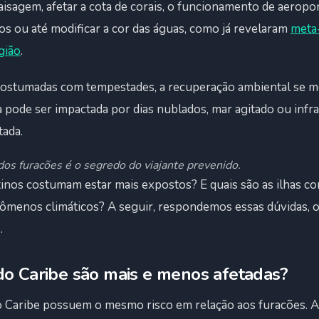
isagem, afetar a cota de corais, o funcionamento de aeropor
s ou até modificar a cor das águas, como já revelaram
meta-
gião
.
stumadas com tempestades, a recuperação ambiental se mos
a pode ser impactada por dias nublados, mar agitado ou infr
ada.
os furacões é o segredo do viajante prevenido.
stinos costumam estar mais expostos? E quais são as ilhas 
ômenos climáticos? A seguir, respondemos essas dúvidas, 
.
do Caribe são mais e menos afetadas?
o Caribe possuem o mesmo risco em relação aos furacões. A