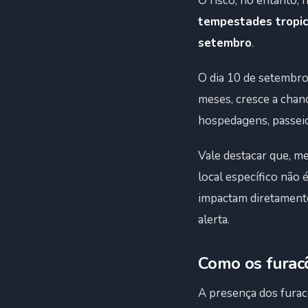
O risco, no entanto, 
tempestades tropic
setembro
.
O dia 10 de setembro 
meses, cresce a chan
hospedagens, passeios 
Vale destacar que, m
local específico não
impactam diretamente
alerta.
Como os furacõ
A presença dos furac