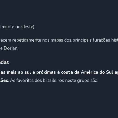
almente nordeste)
arecem repetidamente nos mapas dos principais furacões his
 e Dorian.
adas
has mais ao sul e próximas à costa da América do Sul 
cões
. As favoritas dos brasileiros neste grupo são: