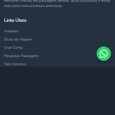
melhores ofertas em passagens aéreas, dicas exclusivas e muito
mais para suas próximas aventuras.
Links Úteis
Achados
Dicas de Viagem
Criar Conta
Pesquisar Passagens
Fale Conosco
Cidades
São Paulo (SAO)
Rio de Janeiro (RIO)
Belo Horizonte (BHZ)
Porto Alegre (POA)