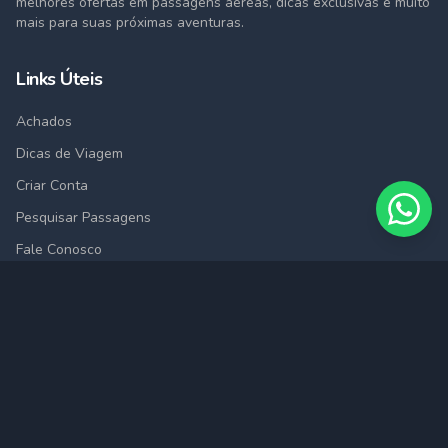
melhores ofertas em passagens aéreas, dicas exclusivas e muito
mais para suas próximas aventuras.
Links Úteis
Achados
Dicas de Viagem
Criar Conta
Pesquisar Passagens
Fale Conosco
Cidades
São Paulo (SAO)
Rio de Janeiro (RIO)
Belo Horizonte (BHZ)
Porto Alegre (POA)