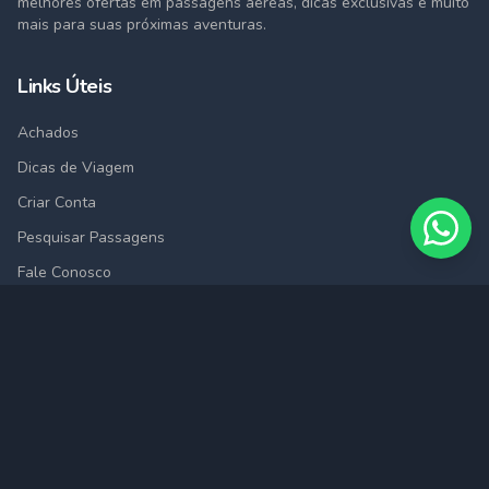
melhores ofertas em passagens aéreas, dicas exclusivas e muito
mais para suas próximas aventuras.
Links Úteis
Achados
Dicas de Viagem
Criar Conta
Pesquisar Passagens
Fale Conosco
Cidades
São Paulo (SAO)
Rio de Janeiro (RIO)
Belo Horizonte (BHZ)
Porto Alegre (POA)