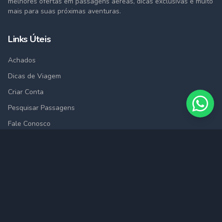
melhores ofertas em passagens aéreas, dicas exclusivas e muito
mais para suas próximas aventuras.
Links Úteis
Achados
Dicas de Viagem
Criar Conta
Pesquisar Passagens
Fale Conosco
Cidades
São Paulo (SAO)
Rio de Janeiro (RIO)
Belo Horizonte (BHZ)
Porto Alegre (POA)