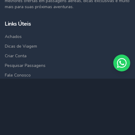
melhores ofertas em passagens aéreas, dicas exclusivas e muito
mais para suas próximas aventuras.
Links Úteis
Achados
Dicas de Viagem
Criar Conta
Pesquisar Passagens
Fale Conosco
Cidades
São Paulo (SAO)
Rio de Janeiro (RIO)
Belo Horizonte (BHZ)
Porto Alegre (POA)