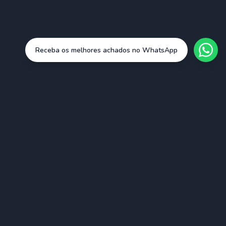
Receba os melhores achados no WhatsApp
Cidades
São Paulo (SAO)
Rio de Janeiro (RIO)
Belo Horizonte (BHZ)
Porto Alegre (POA)