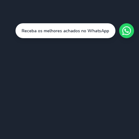
Receba os melhores achados no WhatsApp
Cidades
São Paulo (SAO)
Rio de Janeiro (RIO)
Belo Horizonte (BHZ)
Porto Alegre (POA)