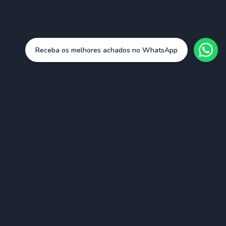
Receba os melhores achados no WhatsApp
Cidades
São Paulo (SAO)
Rio de Janeiro (RIO)
Belo Horizonte (BHZ)
Porto Alegre (POA)