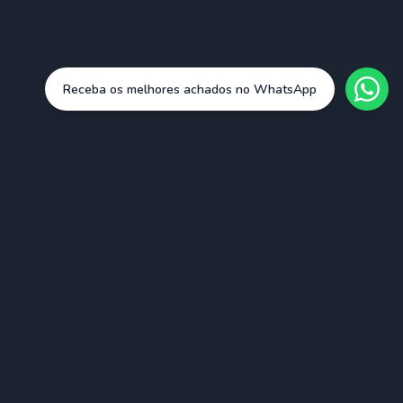
Receba os melhores achados no WhatsApp
Cidades
São Paulo (SAO)
Rio de Janeiro (RIO)
Belo Horizonte (BHZ)
Porto Alegre (POA)