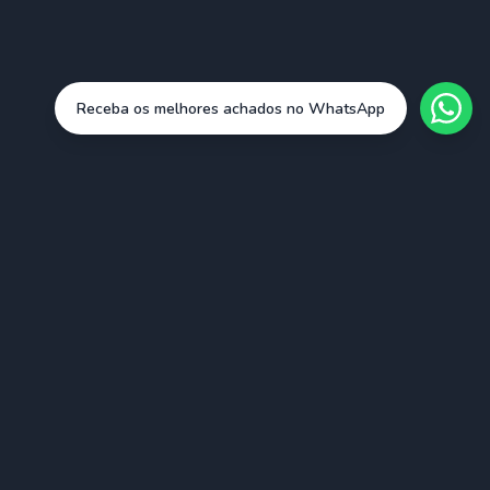
Receba os melhores achados no WhatsApp
Cidades
São Paulo (SAO)
Rio de Janeiro (RIO)
Belo Horizonte (BHZ)
Porto Alegre (POA)