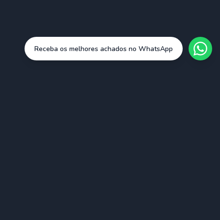
Receba os melhores achados no WhatsApp
Cidades
São Paulo (SAO)
Rio de Janeiro (RIO)
Belo Horizonte (BHZ)
Porto Alegre (POA)