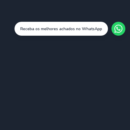
Receba os melhores achados no WhatsApp
Cidades
São Paulo (SAO)
Rio de Janeiro (RIO)
Belo Horizonte (BHZ)
Porto Alegre (POA)