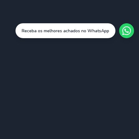
Receba os melhores achados no WhatsApp
Cidades
São Paulo (SAO)
Rio de Janeiro (RIO)
Belo Horizonte (BHZ)
Porto Alegre (POA)