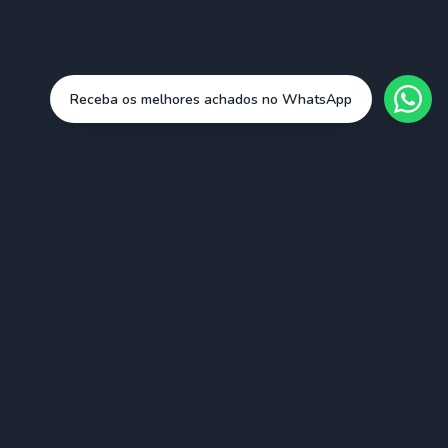
Receba os melhores achados no WhatsApp
Cidades
São Paulo (SAO)
Rio de Janeiro (RIO)
Belo Horizonte (BHZ)
Porto Alegre (POA)