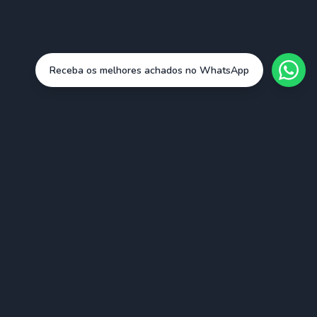
Receba os melhores achados no WhatsApp
Cidades
São Paulo (SAO)
Rio de Janeiro (RIO)
Belo Horizonte (BHZ)
Porto Alegre (POA)