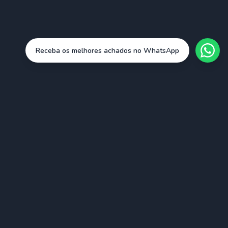
Receba os melhores achados no WhatsApp
Cidades
São Paulo (SAO)
Rio de Janeiro (RIO)
Belo Horizonte (BHZ)
Porto Alegre (POA)