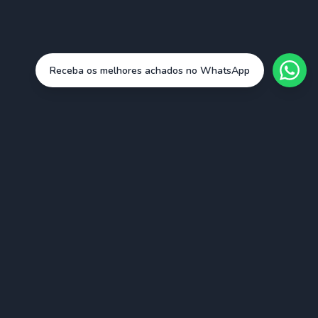
Receba os melhores achados no WhatsApp
Cidades
São Paulo (SAO)
Rio de Janeiro (RIO)
Belo Horizonte (BHZ)
Porto Alegre (POA)