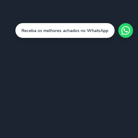
Receba os melhores achados no WhatsApp
Cidades
São Paulo (SAO)
Rio de Janeiro (RIO)
Belo Horizonte (BHZ)
Porto Alegre (POA)